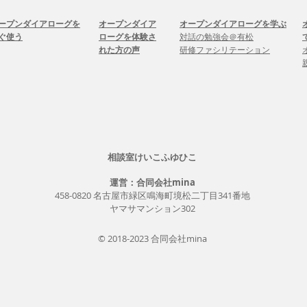
オープンダイアローグを
オープンダイア
​オープンダイアローグを学ぶ
ぐ使う
ローグを体験さ
対話の勉強会＠有松
れた方の声
研修ファシリテーション
​相談室けいこふゆひこ
運営：合同会社mina
458-0820 名古屋市緑区鳴海町境松二丁目341番地
ヤマサマンション302
© 2018-2023 合同会社mina