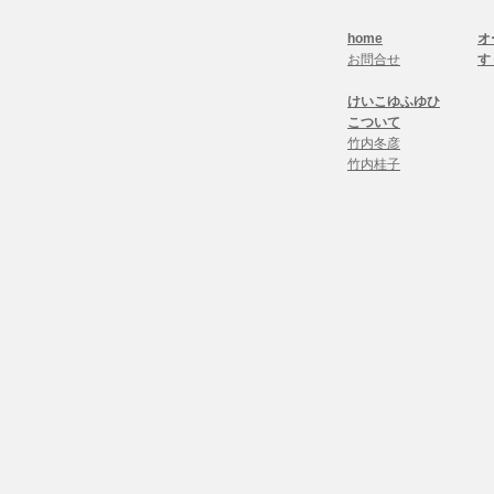
​
home
す
お問合せ
けいこゆふゆひ
こついて
竹内冬彦
竹内桂子