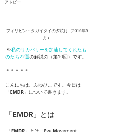
アトピー
フィリピン・タガイタイの夕焼け（2016年5
月）
 ※
私のリカバリーを加速してくれたも
のたち22選
の解説の（第10回）です。
＊＊＊＊＊
こんにちは、ふゆひこです。今日は
「
EMDR
」について書きます。
「EMDR」とは
 「
EMDR
」とは「
E
ye 
M
ovement 