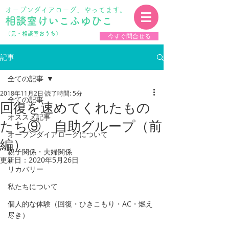
オープンダイアローグ、やってます。
相談室けいこふゆひこ
​（元・相談室おうち）
今すぐ問合せる
記事
全ての記事
2018年11月2日
読了時間: 5分
全ての記事
回復を速めてくれたもの
オススメ記事
たち⑨ 自助グループ（前
オープンダイアローグについて
編）
親子関係・夫婦関係
更新日：
2020年5月26日
リカバリー
私たちについて
個人的な体験（回復・ひきこもり・AC・燃え
尽き）