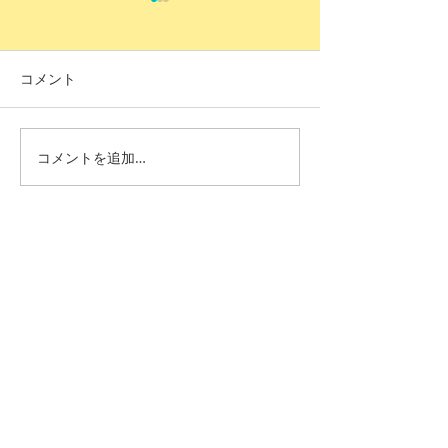
コメント
コメントを追加…
みんなつらくて、みんな
ここしばらくの
いい。
える②