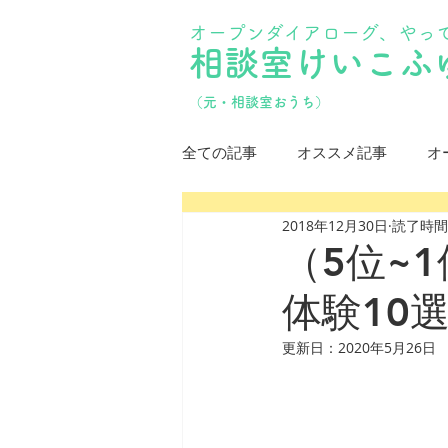
オープンダイアローグ、やっ
相談室けいこふ
​（元・相談室おうち）
全ての記事
オススメ記事
オ
2018年12月30日
読了時間:
私たちについて
個人的な体
（5位~
体験10
更新日：
2020年5月26日