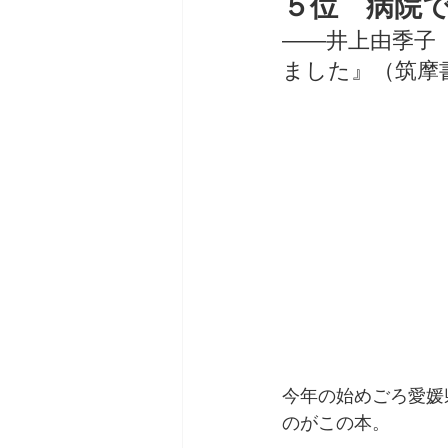
５位　病院
――井上由季子
ました』（筑摩書房
今年の始めごろ愛媛
のがこの本。