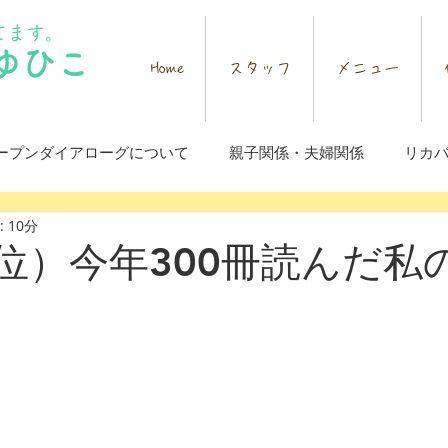
てます。
ゆひこ
Home
スタッフ
メニュー
ープンダイアローグについて
親子関係・夫婦関係
リカ
 10分
験（回復・ひきこもり・AC・燃え尽き）
アトピー
1位）今年300冊読んだ私
選